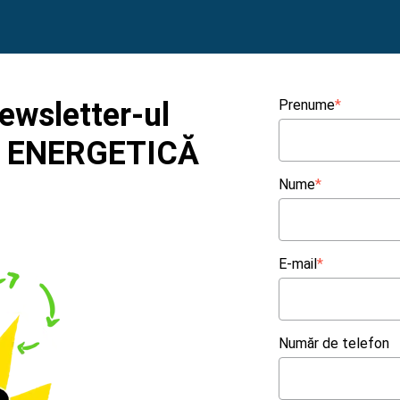
newsletter-ul
Prenume
*
 ENERGETICĂ
I
Nume
*
E-mail
*
Număr de telefon