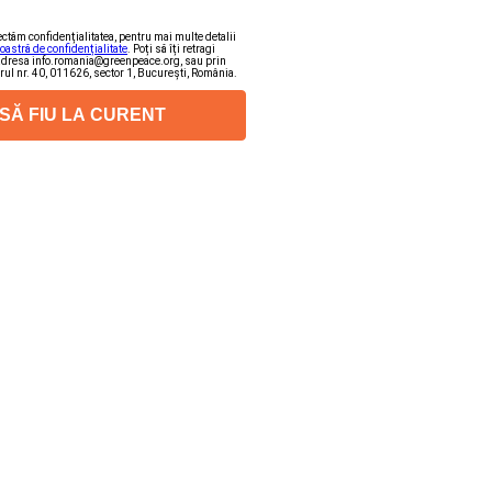
ectăm confidențialitatea, pentru mai multe detalii
noastră de confidențialitate
. Poți să îți retragi
adresa info.romania@greenpeace.org, sau prin
arul nr. 40, 011626, sector 1, București, România.