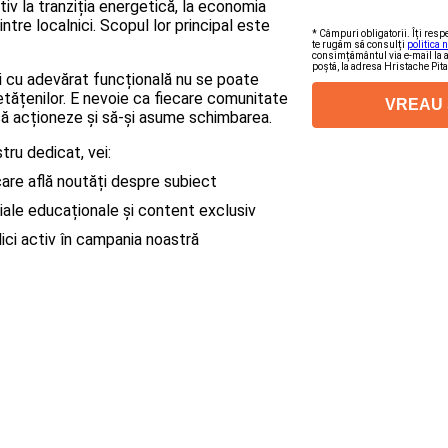
tiv la tranziția energetică, la economia
dintre localnici. Scopul lor principal este
* Câmpuri obligatorii. Îți resp
te rugăm să consulți
politica 
consimțământul via e-mail la 
poștă, la adresa Hristache Pit
 și cu adevărat funcțională nu se poate
etățenilor. E nevoie ca fiecare comunitate
 să acționeze și să-și asume schimbarea.
tru dedicat, vei:
care află noutăți despre subiect
riale educaționale și content exclusiv
ici activ în campania noastră