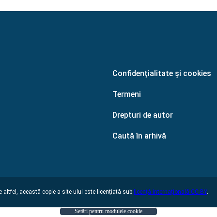
Confidențialitate și cookies
Termeni
Drepturi de autor
Caută în arhivă
 altfel, această copie a site-ului este licențiată sub
licență internațională CC-BY
.
Setări pentru modulele cookie