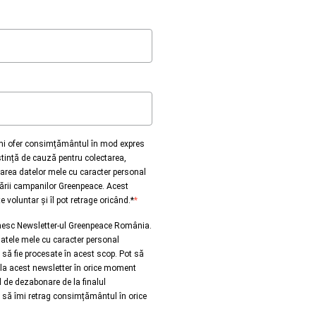
îmi ofer consimțământul în mod expres
ștință de cauză pentru colectarea,
area datelor mele cu caracter personal
ării campanilor Greenpeace. Acest
voluntar și îl pot retrage oricând.*
*
mesc Newsletter-ul Greenpeace România.
atele mele cu caracter personal
să fie procesate în acest scop. Pot să
a acest newsletter în orice moment
l de dezabonare de la finalul
t să îmi retrag consimțământul în orice