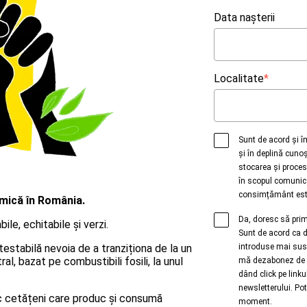
Data nașterii
Localitate
*
Sunt de acord și 
și în deplină cuno
stocarea și proces
în scopul comunic
consimțământ este 
mică în România.
Da, doresc să pri
le, echitabile și verzi.
Sunt de acord ca d
testabilă nevoia de a tranziționa de la un
introduse mai sus 
l, bazat pe combustibili fosili, la unul
mă dezabonez de l
dând click pe linku
newsletterului. Po
c cetățeni care produc și consumă
moment.